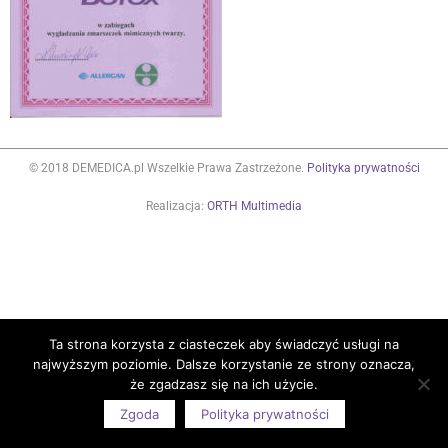
© 2018 DEMEDICA.pl Wszelkie Prawa Zastrzeżone.
Polityka prywatności
Realizacja:
ORTH Multimedia
Ta strona korzysta z ciasteczek aby świadczyć usługi na
najwyższym poziomie. Dalsze korzystanie ze strony oznacza,
że zgadzasz się na ich użycie.
Zgoda
Polityka prywatności